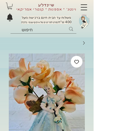
שיינדלע
וינטג' * אספנות * קנטרי אמריקאי
משלוח עד הבית חינם ברכישה מעל
400 ש"ח
(פרט לפריטים של איסוף עצמי בלבד)