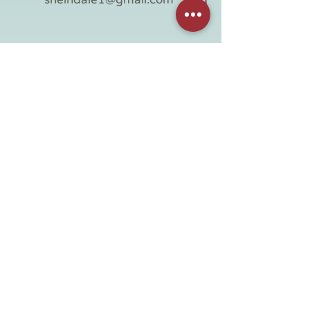
054-3977120
חנות
מידע שימושי
כל החנות
דף ראשי
אספנות
אודות
וינטג' לבית
צור קשר
וינטג' ישראלי
תקנון האתר
לחדר ילדים
מדיניות משלוחים
מידוף מעץ
הצהרת נגישות
קנטרי