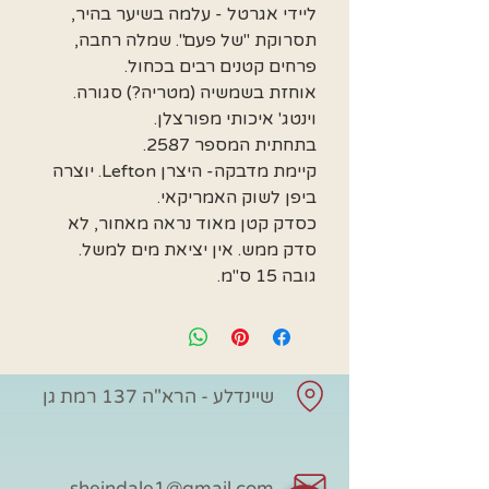
ליידי אגרטל - עלמה בשיער בהיר,
תסרוקת "של פעם". שמלה רחבה,
פרחים קטנים רבים בכחול.
אוחזת בשמשיה (מטריה?) סגורה.
וינטג' איכותי מפורצלן.
בתחתית המספר 2587.
קיימת מדבקה- היצרן Lefton. יוצרה
ביפן לשוק האמריקאי.
כסדק קטן מאוד נראה מאחור, לא
סדק ממש. אין יציאת מים למשל.
גובה 15 ס"מ.
שיינדלע - הרא"ה 137 רמת גן
sheindale1@gmail.com