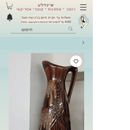
שיינדלע
וינטג' * אספנות * קנטרי אמריקאי
משלוח עד הבית חינם ברכישה מעל
400 ש"ח
(פרט לפריטים של איסוף עצמי בלבד)