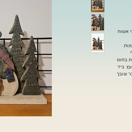
י אשוח
ות.
זת בחוט
ץ. ביד
ר שובך