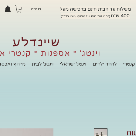
משלוח עד הבית חינם ברכישה מעל
כניסה
400 ש"ח
(פרט לפריטים של איסוף עצמי בלבד)
שיינדלע
וינטג' * אספנות * קנטרי א
קנטרי
לחדר ילדים
וינטג' ישראלי
וינטג' לבית
מידוף ואכסון
וח