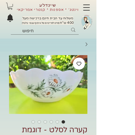
שיינדלע
וינטג' * אספנות * קנטרי אמריקאי
משלוח עד הבית חינם ברכישה מעל
400 ש"ח
(פרט לפריטים של איסוף עצמי בלבד)
קערה לסלט - דוגמת