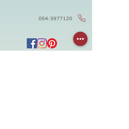
054-3977120
חנות
מידע שימושי
כל החנות
דף ראשי
אספנות
אודות
וינטג' לבית
צור קשר
וינטג' ישראלי
תקנון האתר
לחדר ילדים
מדיניות משלוחים
מידוף מעץ
הצהרת נגישות
קנטרי