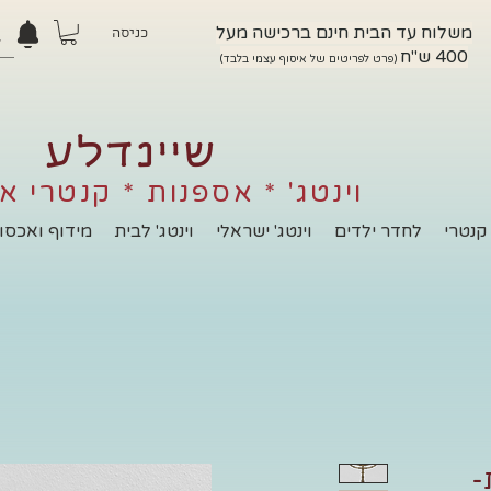
משלוח עד הבית חינם ברכישה מעל
כניסה
400 ש"ח
(פרט לפריטים של איסוף עצמי בלבד)
שיינדלע
וינטג' * אספנות * קנטרי א
קנטרי
לחדר ילדים
וינטג' ישראלי
וינטג' לבית
מידוף ואכסון
-