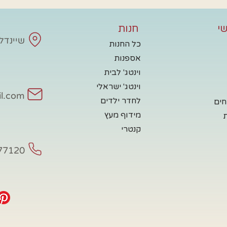
י
חנות
שיינדלע - 
כל החנות
אספנות
וינטג' לבית
וינטג' ישראלי
il.com
לחדר ילדים
חים
מידוף מעץ
קנטרי
77120