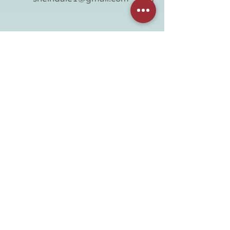
they can buy from you with
confidence.
054-3977120
חנות
מידע שימושי
כל החנות
דף ראשי
אספנות
אודות
וינטג' לבית
צור קשר
וינטג' ישראלי
תקנון האתר
לחדר ילדים
מדיניות משלוחים
מידוף מעץ
הצהרת נגישות
קנטרי