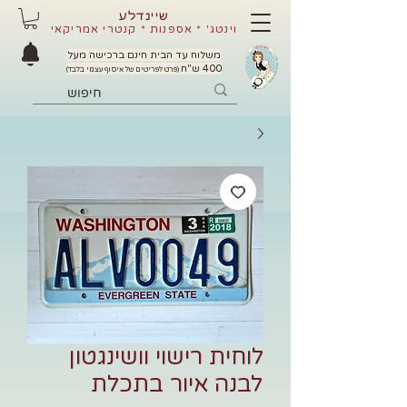
שיינדלע
וינטג' * אספנות * קנטרי אמריקאי
משלוח עד הבית חינם ברכישה מעל
400 ש"ח
(פרט לפריטים של איסוף עצמי בלבד)
לוחית רישוי וושינגטון
לבנה איור בתכלת