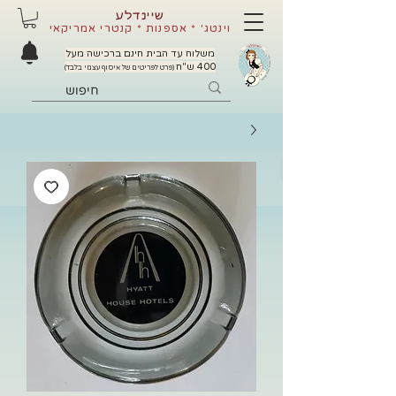
שיינדלע
וינטג' * אספנות * קנטרי אמריקאי
משלוח עד הבית חינם ברכישה מעל
400 ש"ח
(פרט לפריטים של איסוף עצמי בלבד)