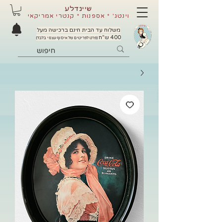
שיינדלע
וינטג' * אספנות * קנטרי אמריקאי
משלוח עד הבית חינם ברכישה מעל
400 ש"ח
(פרט לפריטים של איסוף עצמי בלבד)