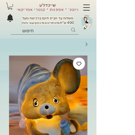
שיינדלע
וינטג' * אספנות * קנטרי אמריקאי
משלוח עד הבית חינם ברכישה מעל
400 ש"ח
(פרט לפריטים של איסוף עצמי בלבד)