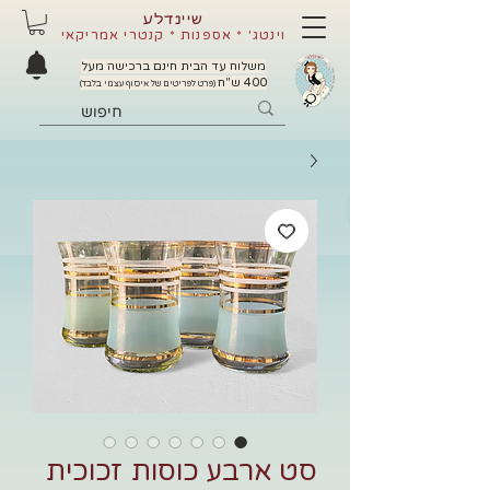
שיינדלע
וינטג' * אספנות * קנטרי אמריקאי
משלוח עד הבית חינם ברכישה מעל
400 ש"ח
(פרט לפריטים של איסוף עצמי בלבד)
סט ארבע כוסות זכוכית