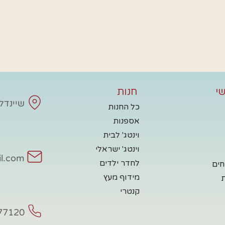
י
חנות
שיינדלע - 
כל החנות
אספנות
וינטג' לבית
וינטג' ישראלי
il.com
לחדר ילדים
חים
מידוף מעץ
קנטרי
77120