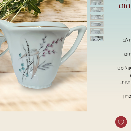
חום
חלב
חום
 של סט
יות.
רון