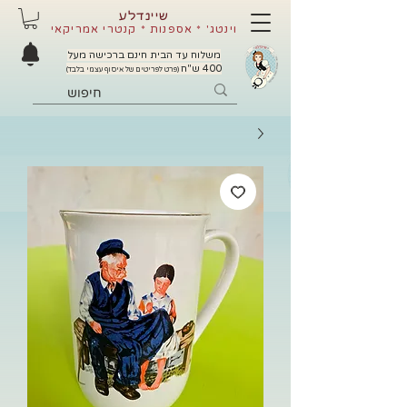
שיינדלע
וינטג' * אספנות * קנטרי אמריקאי
משלוח עד הבית חינם ברכישה מעל
400 ש"ח
(פרט לפריטים של איסוף עצמי בלבד)