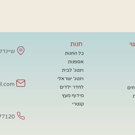
י
חנות
שיינדלע - 
כל החנות
אספנות
וינטג' לבית
וינטג' ישראלי
il.com
לחדר ילדים
חים
מידוף מעץ
קנטרי
77120