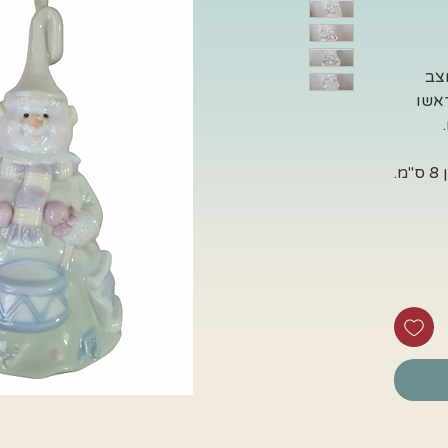
וצב
ראשו