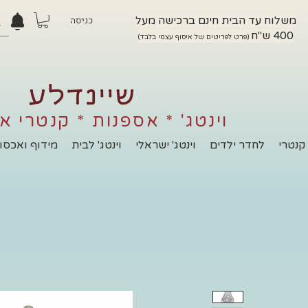
משלוח עד הבית חינם ברכישה מעל
כניסה
400 ש"ח
(פרט לפריטים של איסוף עצמי בלבד)
שיינדלע
וינטג' * אספנות * קנטרי א
קנטרי
לחדר ילדים
וינטג' ישראלי
וינטג' לבית
מידוף ואכסון