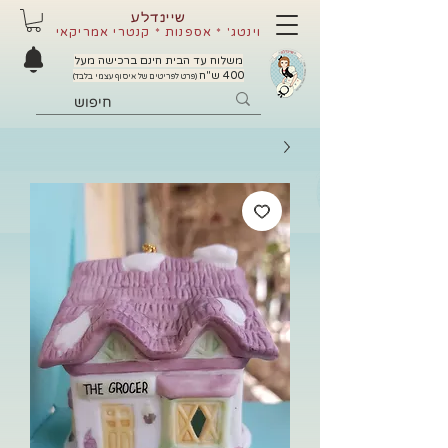
שיינדלע
וינטג' * אספנות * קנטרי אמריקאי
משלוח עד הבית חינם ברכישה מעל
400 ש"ח
(פרט לפריטים של איסוף עצמי בלבד)