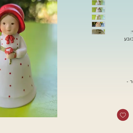
:
ובע
Rep, כלומר -