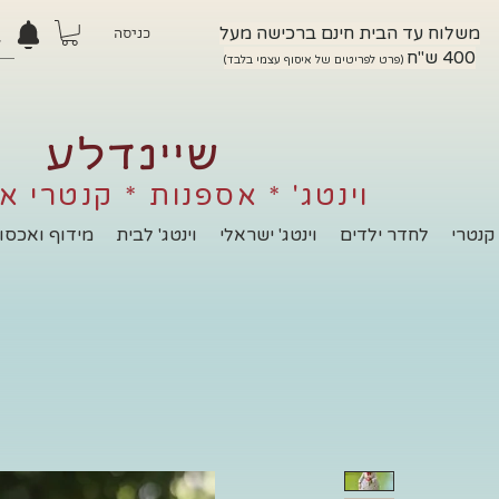
משלוח עד הבית חינם ברכישה מעל
כניסה
400 ש"ח
(פרט לפריטים של איסוף עצמי בלבד)
שיינדלע
וינטג' * אספנות * קנטרי א
קנטרי
לחדר ילדים
וינטג' ישראלי
וינטג' לבית
מידוף ואכסון