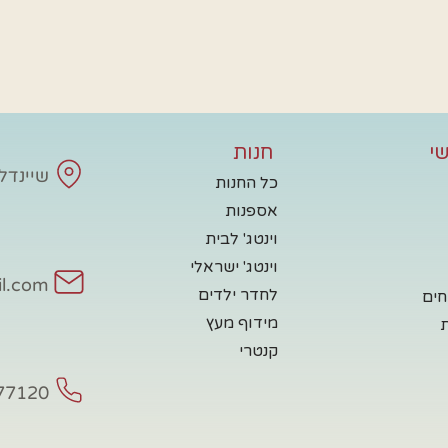
י
חנות
שיינדלע - 
כל החנות
אספנות
וינטג' לבית
וינטג' ישראלי
il.com
לחדר ילדים
חים
מידוף מעץ
קנטרי
77120