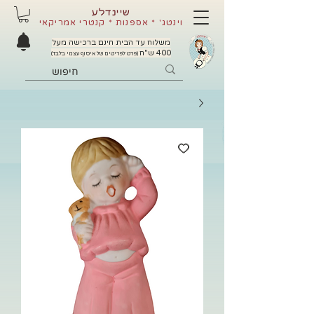
שיינדלע
וינטג' * אספנות * קנטרי אמריקאי
משלוח עד הבית חינם ברכישה מעל
400 ש"ח
(פרט לפריטים של איסוף עצמי בלבד)