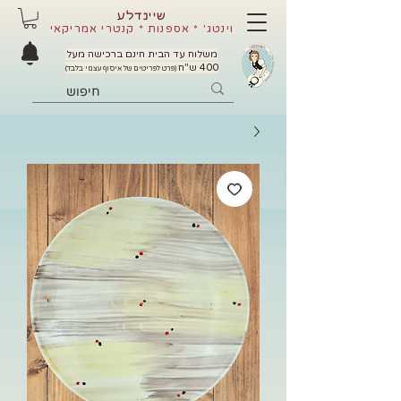
שיינדלע
וינטג' * אספנות * קנטרי אמריקאי
משלוח עד הבית חינם ברכישה מעל
400 ש"ח
(פרט לפריטים של איסוף עצמי בלבד)