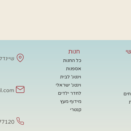
י
חנות
שיינדלע - 
כל החנות
אספנות
וינטג' לבית
וינטג' ישראלי
il.com
לחדר ילדים
חים
מידוף מעץ
קנטרי
77120