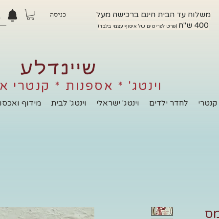
משלוח עד הבית חינם ברכישה מעל
כניסה
400 ש"ח
(פרט לפריטים של איסוף עצמי בלבד)
שיינדלע
וינטג' * אספנות * קנטרי א
קנטרי
לחדר ילדים
וינטג' ישראלי
וינטג' לבית
מידוף ואכסון
מס