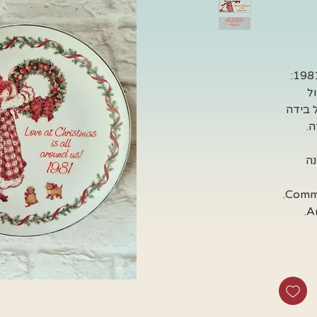
צלחת הולי הובי- יצאה לקריסמס1981:
ל
 בידה
.
Chr, והשנה
מאחור רשום Commemorative Edition.
פורצלן. חברת American Greeting.