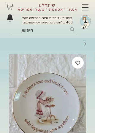
שיינדלע
וינטג' * אספנות * קנטרי אמריקאי
משלוח עד הבית חינם ברכישה מעל
400 ש"ח
(פרט לפריטים של איסוף עצמי בלבד)