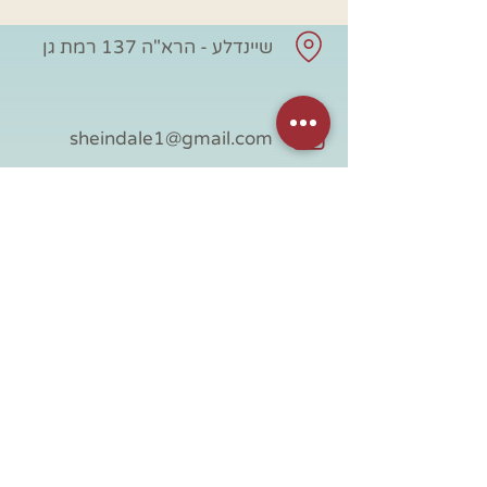
שיינדלע - הרא"ה 137 רמת גן
sheindale1@gmail.com
054-3977120
חנות
מידע שימושי
כל החנות
דף ראשי
אספנות
אודות