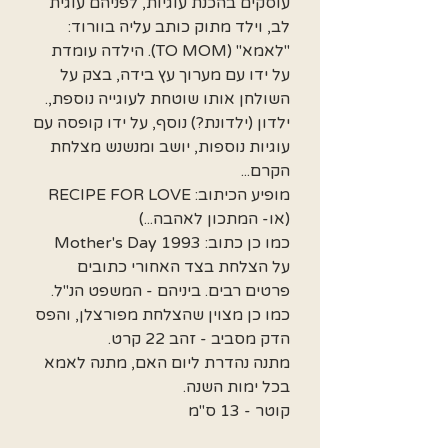
עוסקים בהכנת עוגיות, לפניהם עוגית
לב, וילד מתוק כותב עליה בוורוד:
"לאמא" (TO MOM). הילדה עומדת
על ידו עם מערוך עץ בידה, בצק על
השולחן אותו שוטחת לעוגייה נוספת,.
ילדון (ילדונת?) נוסף, על ידו קופסה עם
עוגיות נוספות, יושב ומנשנש מצלחת
הקרם...
מופיע הכיתוב: RECIPE FOR LOVE
(או- המתכון לאהבה...)
כמו כן כתוב: Mother's Day 1993
על הצלחת בצד האחורי כתובים
פרטים רבים. ביניהם - המשפט הנ"ל.
כמו כן מצוין שהצלחת מפורצלן, והפס
הדק מסביב - זהב 22 קרט.
מתנה נהדרת ליום האם, מתנה לאמא
בכל ימות השנה.
קוטר - 13 ס"מ