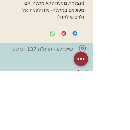
(הצלחת מגיעה ללא מתלה. אם
מעונינים במתלה- ניתן לפנות אלי
ולרכוש לחוד)
שיינדלע - הרא"ה 137 רמת גן
sheindale1@gmail.com
054-3977120