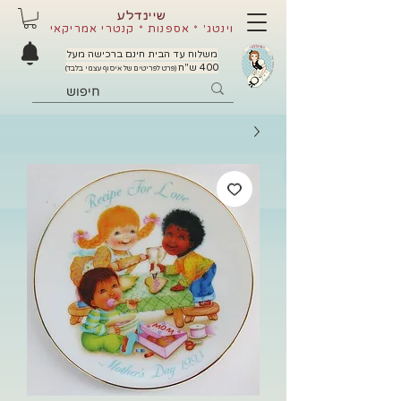
שיינדלע
וינטג' * אספנות * קנטרי אמריקאי
משלוח עד הבית חינם ברכישה מעל
400 ש"ח
(פרט לפריטים של איסוף עצמי בלבד)