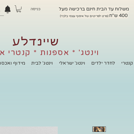
משלוח עד הבית חינם ברכישה מעל
כניסה
400 ש"ח
(פרט לפריטים של איסוף עצמי בלבד)
שיינדלע
וינטג' * אספנות * קנטרי א
קנטרי
לחדר ילדים
וינטג' ישראלי
וינטג' לבית
מידוף ואכסון