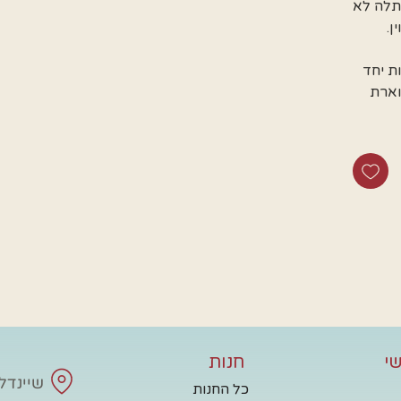
תלה לא
ן.
ת יחד
וארת
י
חנות
שיינדלע - 
כל החנות