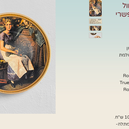
ול
שרי
ן
Dreaming in the (חולמת
Ro
True Rockw
Rock
במחיר כלול מתלה לצלחת בשווי 10 ש"ח.
מתלה-