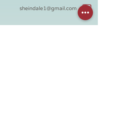
sheindale1@gmail.com
054-3977120
חנות
מידע שימושי
כל החנות
דף ראשי
אספנות
אודות
וינטג' לבית
צור קשר
וינטג' ישראלי
תקנון האתר
לחדר ילדים
מדיניות משלוחים
מידוף מעץ
הצהרת נגישות