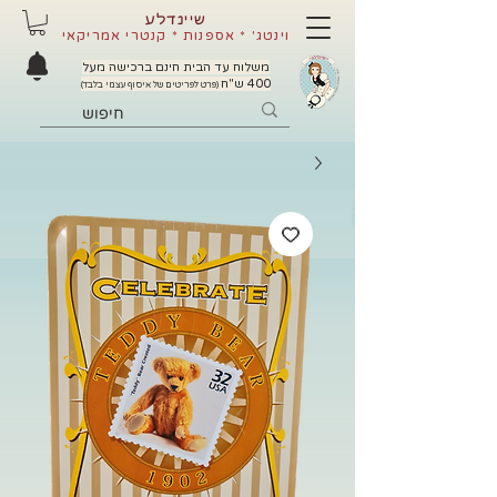
שיינדלע
וינטג' * אספנות * קנטרי אמריקאי
משלוח עד הבית חינם ברכישה מעל
400 ש"ח
(פרט לפריטים של איסוף עצמי בלבד)