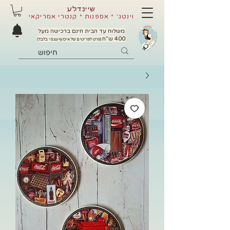
שיינדלע
וינטג' * אספנות * קנטרי אמריקאי
משלוח עד הבית חינם ברכישה מעל
400 ש"ח
(פרט לפריטים של איסוף עצמי בלבד)