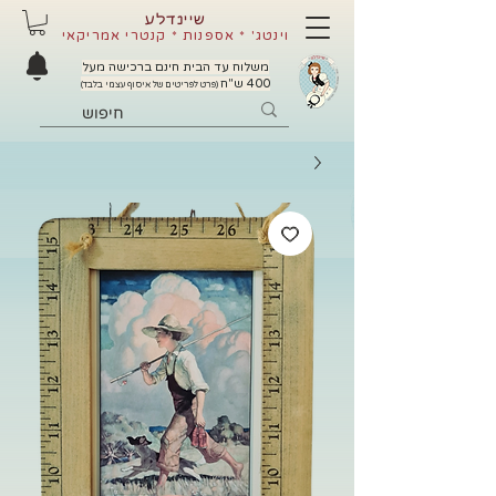
שיינדלע
וינטג' * אספנות * קנטרי אמריקאי
משלוח עד הבית חינם ברכישה מעל
400 ש"ח
(פרט לפריטים של איסוף עצמי בלבד)