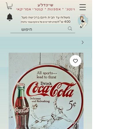
שיינדלע
וינטג' * אספנות * קנטרי אמריקאי
משלוח עד הבית חינם ברכישה מעל
400 ש"ח
(פרט לפריטים של איסוף עצמי בלבד)