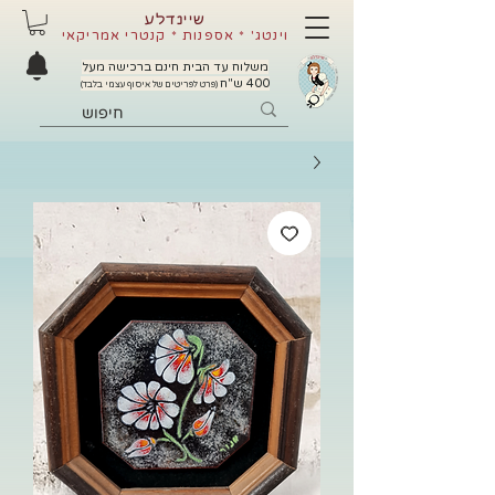
שיינדלע
וינטג' * אספנות * קנטרי אמריקאי
משלוח עד הבית חינם ברכישה מעל
400 ש"ח
(פרט לפריטים של איסוף עצמי בלבד)