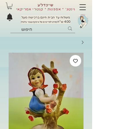
שיינדלע
וינטג' * אספנות * קנטרי אמריקאי
משלוח עד הבית חינם ברכישה מעל
400 ש"ח
(פרט לפריטים של איסוף עצמי בלבד)