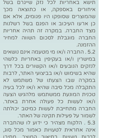
תישא באחריות לכל נזק שייגרם בשל
איחורים באספקה, או כתוצאה מכך
שהמוצרים שסופקו היו פגומים, אלא אם
כן ארעו העיכוב או הפגם בשל רשלנות
מצד החברה. במקרה זה תהיה אחריות
החברה מוגבלת לסכום השווה למחיר
ההזמנה.
5.2 . החברה ו/או מי מטעמה אינם נושאים
במישרין ו/או בעקיפין באחריות כלשהי
לנזקים הנובעים ו/או הקשורים בכל דרך
שהיא בשימוש ו/או בביצועי האתר, לרבות
במקרה שבו הצעתו של משתמש לא
התקבלה מכל סיבה שהיא ו/או לכל בעיה
טכנית המונעת ממשתמש מלהגיש הצעה
ו/או לעשות כל פעולה אחרת באתר.
החברה מתחייבת לעשות כמיטב יכולתה
לשמור על פעילות תקינה של האתר.
5.3 . הלקוח מצהיר כי ידוע לו שהחברה
אינה אחראית לטעויות כאמור מכל סוג,
לרבות טעויות בתיאור המוצר, מחירו