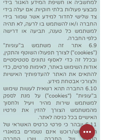
למחשביה או חשיפת המידע האגור בידי
מבצעי פעולות בלתי חוקיות. אם יעלה בידי
צד שלישי לחדור למידע אשר שמור בידי
החברה ו/או להשתמש בו לרעה, לא תהיה
למשתמש כל טענה, תביעה או דרישה
כלפי החברה.
6.9 אתר זה משתמש ב"עוגיות"
("cookies") לצורך תפעולו השוטף והתקין,
ובכלל זה כדי לאסוף נתונים סטטיסטיים
אודות השימוש באתר, לאימות פרטים, כדי
להתאים את האתר להעדפותיך האישיות
ולצורכי אבטחת מידע.
6.10 החברה תהא רשאית לעשות שימוש
ב"עוגיות" (“cookies”) על מנת לספק
למשתמש שירות מהיר ויעיל ולחסוך
מהמשתמש הצורך להזין את פרטיו
האישיים בכל כניסה לאתר.
6.11 יובהר כי פרטי כרטיס האשראי של
המשתמש/רוכש אינם נשמרים במאגרי
המידע של החברה, שכן החברה