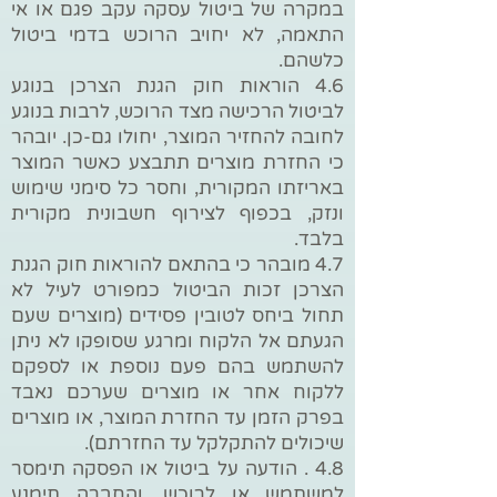
במקרה של ביטול עסקה עקב פגם או אי
התאמה, לא יחויב הרוכש בדמי ביטול
כלשהם.
4.6 הוראות חוק הגנת הצרכן בנוגע
לביטול הרכישה מצד הרוכש, לרבות בנוגע
לחובה להחזיר המוצר, יחולו גם-כן. יובהר
כי החזרת מוצרים תתבצע כאשר המוצר
באריזתו המקורית, וחסר כל סימני שימוש
ונזק, בכפוף לצירוף חשבונית מקורית
בלבד.
4.7 מובהר כי בהתאם להוראות חוק הגנת
הצרכן זכות הביטול כמפורט לעיל לא
תחול ביחס לטובין פסידים (מוצרים שעם
הגעתם אל הלקוח ומרגע שסופקו לא ניתן
להשתמש בהם פעם נוספת או לספקם
ללקוח אחר או מוצרים שערכם נאבד
בפרק הזמן עד החזרת המוצר, או מוצרים
שיכולים להתקלקל עד החזרתם).
4.8 . הודעה על ביטול או הפסקה תימסר
למשתמש או לרוכש, והחברה תימנע