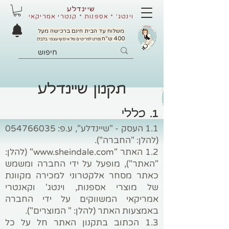
שיינדלע
וינטג' * אספנות * קנטרי אמריקאי
משלוח עד הבית חינם ברכישה מעל
400 ש"ח
(פרט לפריטים של איסוף עצמי בלבד)
תקנון שיינדלע
1. כללי
1.1 העסק - "שיינדלע", ע.פ:
054766035
(להלן: "החברה").
1.2 האתר "
www.sheindale.com
" (להלן:
"האתר"), מופעל על ידי החברה ומשמש
כאתר מסחר אלקטרוני למכירה מקוונת
של מוצרי אספנות, וינטג' וקאנטרי
אמריקאי המשווקים על ידי החברה
באמצעות האתר (להלן: " המוצרים").
1.3 הכתוב בתקנון האתר חל על כל