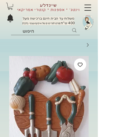
שיינדלע
וינטג' * אספנות * קנטרי אמריקאי
משלוח עד הבית חינם ברכישה מעל
400 ש"ח
(פרט לפריטים של איסוף עצמי בלבד)