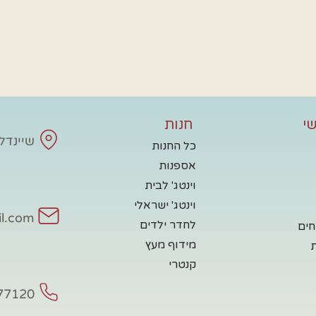
י
חנות
שיינדלע - 
כל החנות
אספנות
וינטג' לבית
וינטג' ישראלי
il.com
לחדר ילדים
חים
מידוף מעץ
קנטרי
77120