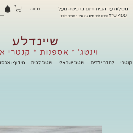
משלוח עד הבית חינם ברכישה מעל
כניסה
400 ש"ח
(פרט לפריטים של איסוף עצמי בלבד)
שיינדלע
וינטג' * אספנות * קנטרי א
קנטרי
לחדר ילדים
וינטג' ישראלי
וינטג' לבית
מידוף ואכסון