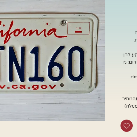
ת
ע לבן:
ום: מ
dm
(המחיר
מעלה)