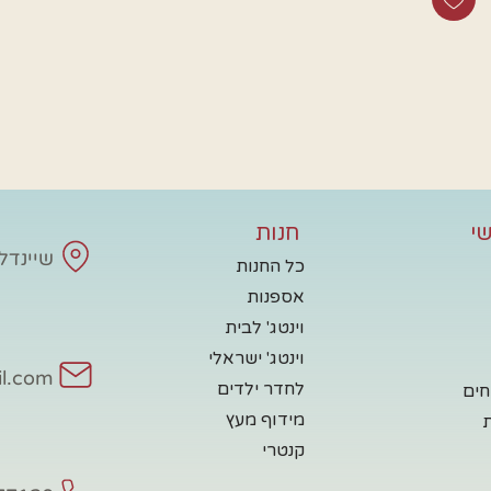
י
חנות
שיינדלע - 
כל החנות
אספנות
וינטג' לבית
וינטג' ישראלי
il.com
לחדר ילדים
חים
מידוף מעץ
קנטרי