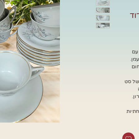
וד
עם
מן.
חום
 של סט
ון.
חתיות