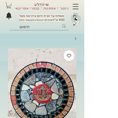
שיינדלע
וינטג' * אספנות * קנטרי אמריקאי
משלוח עד הבית חינם ברכישה מעל
400 ש"ח
(פרט לפריטים של איסוף עצמי בלבד)