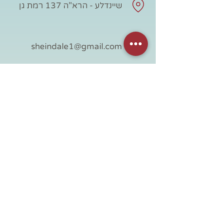
שיינדלע - הרא"ה 137 רמת גן
sheindale1@gmail.com
054-3977120
חנות
מידע שימושי
כל החנות
דף ראשי
אספנות
אודות
וינטג' לבית
צור קשר