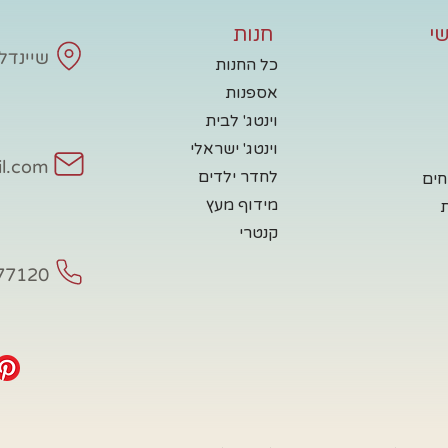
י
חנות
שיינדלע - 
כל החנות
אספנות
וינטג' לבית
וינטג' ישראלי
il.com
לחדר ילדים
חים
מידוף מעץ
קנטרי
77120