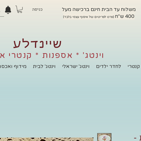
משלוח עד הבית חינם ברכישה מעל
כניסה
400 ש"ח
(פרט לפריטים של איסוף עצמי בלבד)
שיינדלע
וינטג' * אספנות * קנטרי א
קנטרי
לחדר ילדים
וינטג' ישראלי
וינטג' לבית
מידוף ואכסון
-